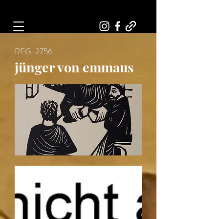
Art, Painter, Artist
REG-2756
jünger von emmaus