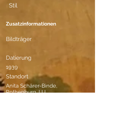
Stil
Zusatzinformationen
Bildträger
Datierung
1939
Standort
Anita Schärer-Binde,
Rothenburg, LU
Holzart
ergänzelnde Angaben I
— Initialen "W. T." im Holzstock