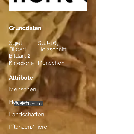
Grunddaten
Sujet
SUJ-169
Bildart
Holzschnitt
Bildart 2
Kategorie
Menschen
Attribute
Menschen
Häuser
männl. Figuren
Bibl. Themen
mehrere
Landschaften
Pflanzen/Tiere