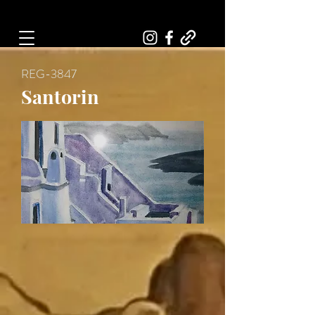
Art, Painter, Artist
REG-3847
Santorin