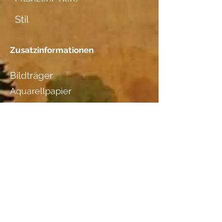
Stil
Zusatzinformationen
Bildträger
Aquarellpapier
Datierung
Standort
Bernhard Kuster, Hofgutweg 24
3400 Burgdorf, Tel.
079 605 85
32
/
034 422 59 51
Holzart