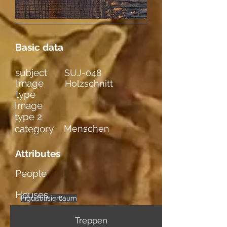
Basic data
subject
SUJ-048
Image
Holzschnitt
type
Image
type 2
category
Menschen
Attributes
People
Houses
Figuren im Raum
weibl. Figuren
einzelne
stilisiert
Treppen