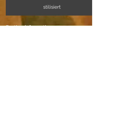
stilisiert
Further information
Image carrier
Japanpapier mittel
Dating
Location
Lilo Binde, Schaffhausen
Wood species
additional information I