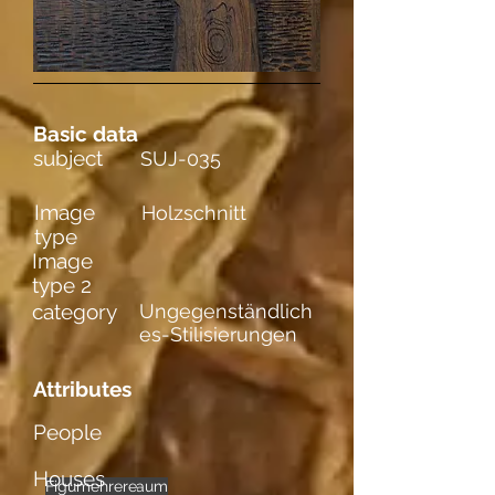
Basic data
subject
SUJ-035
Image
Holzschnitt
type
Image
type 2
category
Ungegenständlich
es-Stilisierungen
Attributes
People
Houses
Figuren im Raum
mehrere