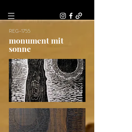
Art, Painter, Artist
REG-1755
monument mit
sonne