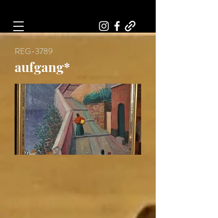
Art, Painter, Artist
REG-3789
aufgang*