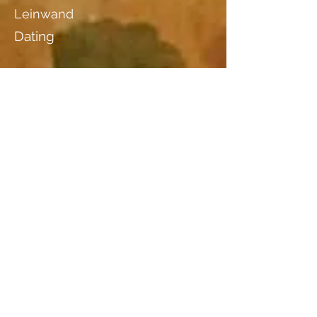
Leinwand
Dating
Location
Urs Rüegg, Koblerstr. 12a, 9015
St. Gallen
Wood species
additional information I
Ölbild nach dem Holzschnitt Suj.
Nr. 218 "aufgang", vor 1957
additional information II
Hr. Rüegg rief Magda am
22.3.2011
an. Er hat das Bild
geerbt und fragt, was es Wert
sei. Er kam durch die Homepage