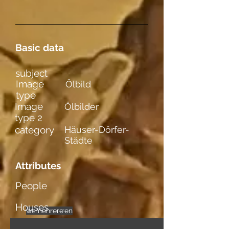
Basic data
subject
Image
Ölbild
type
Image
Ölbilder
type 2
category
Häuser-Dörfer-
Städte
Attributes
People
Houses
weibl. Figuren
mehrere