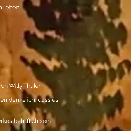
hrieben:
on Willy Thaler
en denke ich, dass es
kes behilflich sein