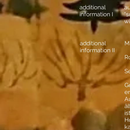
additional
au
information I
"
wi
additional
Ma
information II
R
S
Ge
e
A
äl
is
Ho
k