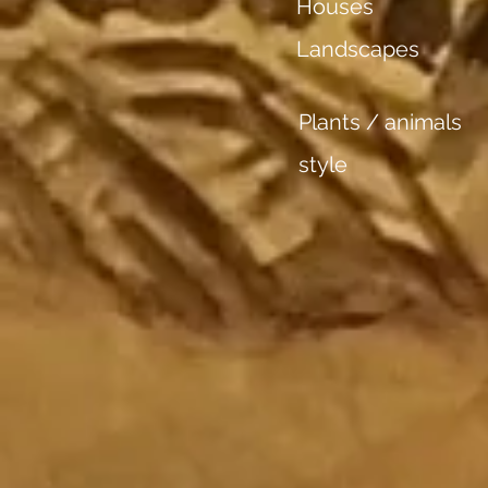
Houses
Landscapes
Plants / animals
style