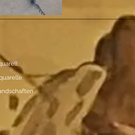
uarell
quarelle
andschaften