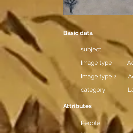
Basic data
subject
Image type
Aq
Image type 2
A
category
L
Attributes
People