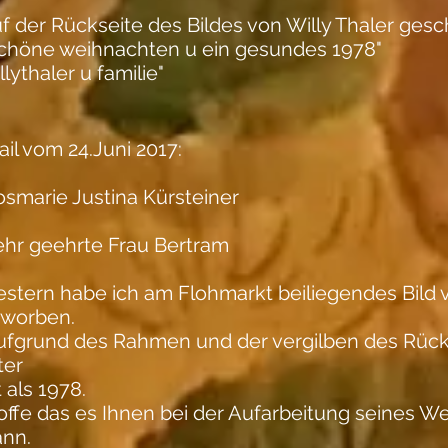
f der Rückseite des Bildes von Willy Thaler gesc
schöne weihnachten u ein gesundes 1978"
llythaler u familie"
il vom 24.Juni 2017:
osmarie Justina Kürsteiner
ehr geehrte Frau Bertram
stern habe ich am Flohmarkt beiliegendes Bild v
rworben.
ufgrund des Rahmen und der vergilben des Rück
ter
t als 1978.
ffe das es Ihnen bei der Aufarbeitung seines Wer
ann.