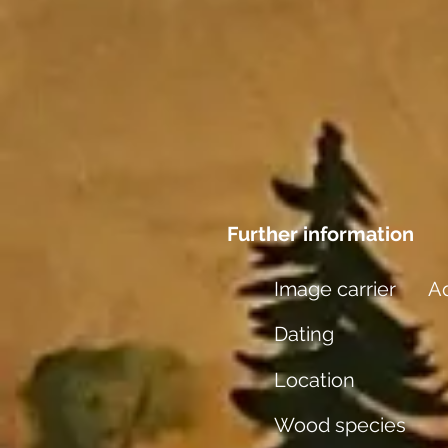
Further information
Image carrier
Aq
Dating
Location
Wood species