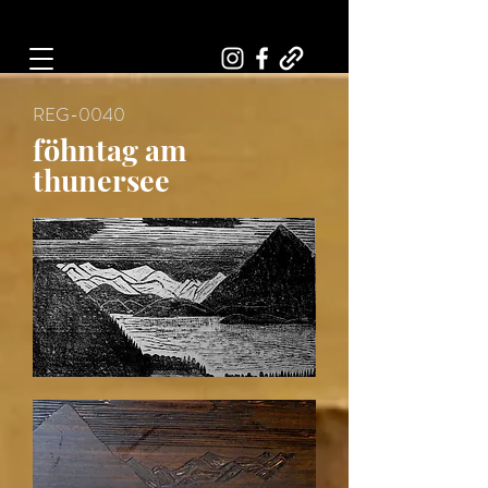
Art, Painter, Artist
REG-0040
föhntag am
thunersee