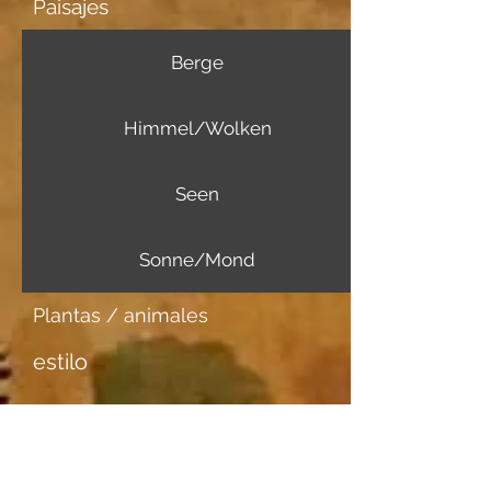
Paisajes
Berge
Himmel/Wolken
Seen
Sonne/Mond
Plantas / animales
estilo
Más información
Portador de imagen