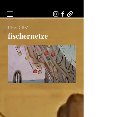
Art, Painter, Artist
REG-0107
fischernetze