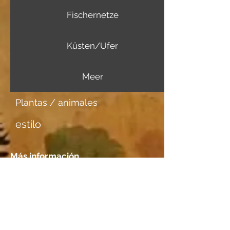
Fischernetze
Küsten/Ufer
Meer
Plantas / animales
estilo
Más información
Portador de imagen
Aquarellpapier
Tener una cita