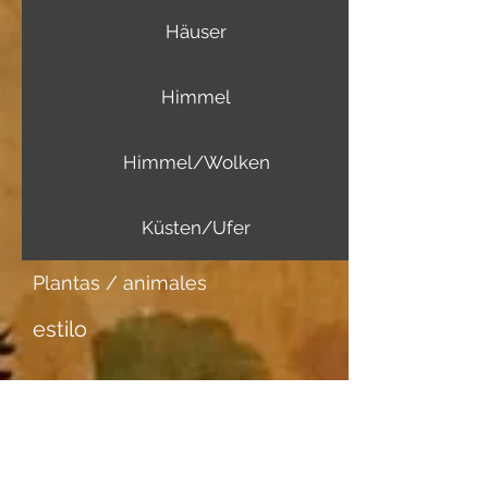
Häuser
Himmel
Himmel/Wolken
Küsten/Ufer
Plantas / animales
estilo
Más información
Portador de imagen
Aquarellpapier