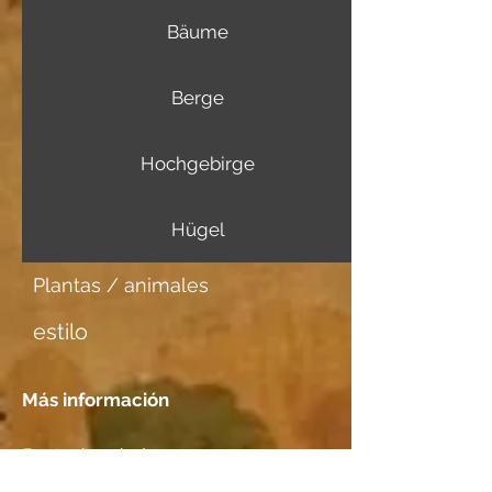
Bäume
Berge
Hochgebirge
Hügel
Plantas / animales
estilo
Más información
Portador de imagen
Aquarellpapier