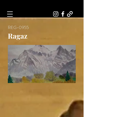
Art, Painter, Artist
REG-0955
Ragaz