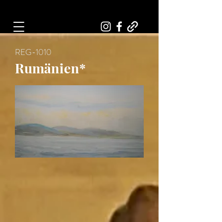
Art, Painter, Artist
REG-1010
Rumänien*