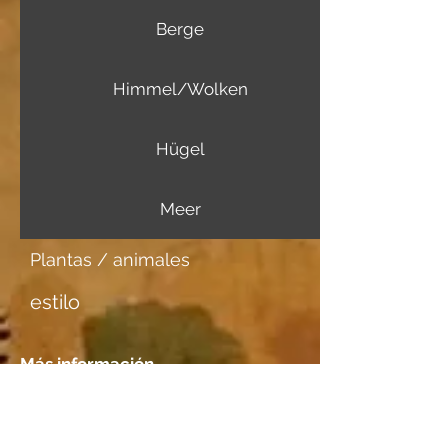
Berge
Himmel/Wolken
Hügel
Meer
Plantas / animales
estilo
Más información
Portador de imagen
Aquarellpapier Fabriano