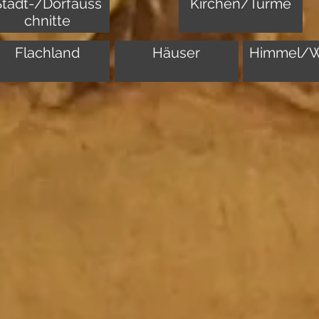
Stadt-/Dorfauss
Kirchen/Türme
chnitte
Flachland
Häuser
Himmel/W