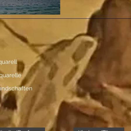
uarell
quarelle
andschaften