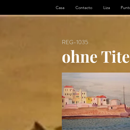
ter, Artist
Casa
Contacto
Liza
Punto
REG-1035
ohne Tite