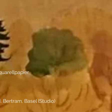
uarellpapier
. Bertram, Basel (Studio)