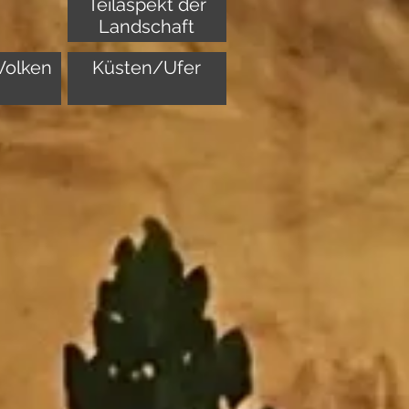
Teilaspekt der
Landschaft
olken
Küsten/Ufer