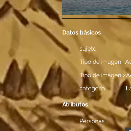
Datos básicos
sujeto
Tipo de imagen
Aq
Tipo de imagen 2
A
categoría
L
Atributos
Personas