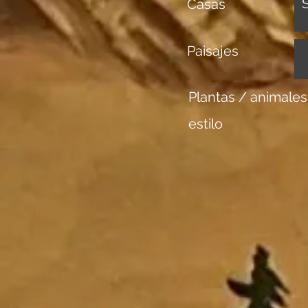
Casas
Paisajes
Plantas / animales
estilo