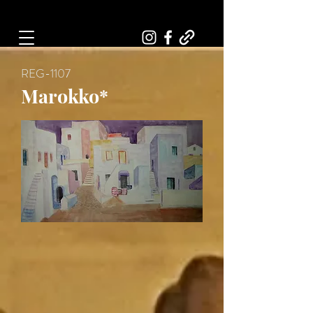
Art, Painter, Artist
REG-1107
Marokko*