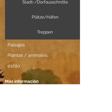
Stadt-/Dorfausschnitte
Plätze/Häfen
Treppen
Paisajes
Plantas / animales
estilo
Más información
Portador de imagen
Aquarellpapier Fabriano
Tener una cita