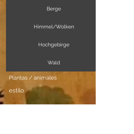
Berge
Himmel/Wolken
Hochgebirge
Wald
Plantas / animales
estilo
Más información
Portador de imagen
Japanpapier dick