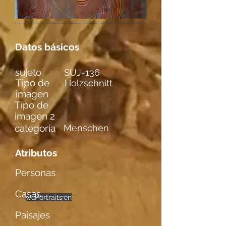
Datos básicos
sujeto
SUJ-136
Tipo de
Holzschnitt
imagen
Tipo de
imagen 2
categoría
Menschen
Atributos
Personas
Casas
weibl. Figuren
Portraits
einzelne
Paisajes