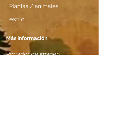
Plantas / animales
estilo
Más información
Portador de imagen
N/A
Tener una cita
Localización
M. & P. Ritz-Thaler, Ascona, TI
Especies de madera
Birnbaum
información adicional I