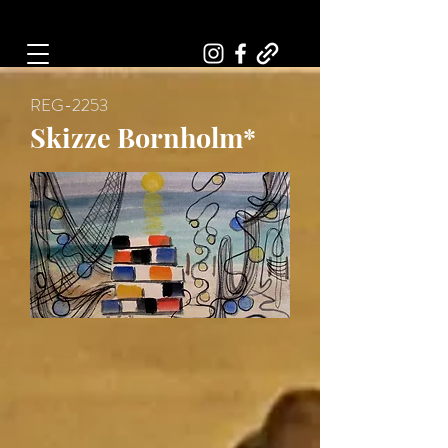
Art, Painter, Artist
REG-2253
Skizze Bornholm*