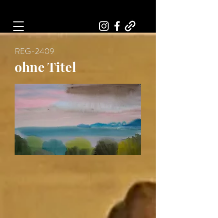
Art, Painter, Artist
REG-2409
ohne Titel