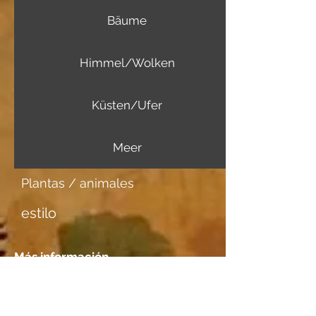
Bäume
Himmel/Wolken
Küsten/Ufer
Meer
Plantas / animales
estilo
Más información
Portador de imagen
Aquarellpapier