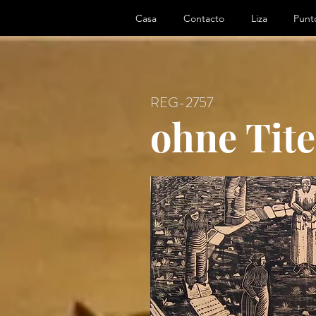
ter, Artist
Casa
Contacto
Liza
Punto
REG-2757
ohne Tite