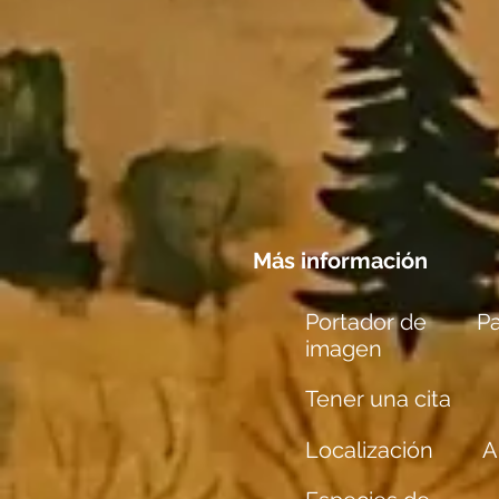
Más información
Portador de
P
imagen
Tener una cita
Localización
A