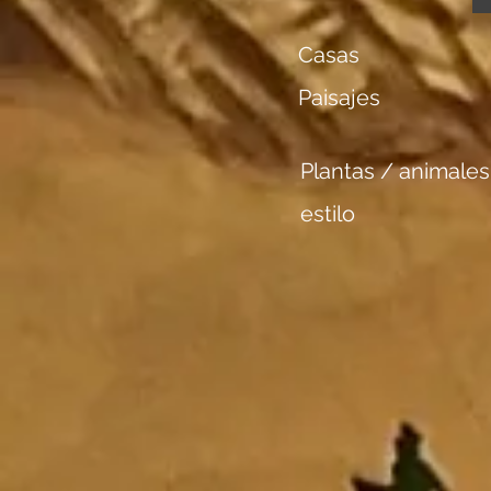
Casas
Paisajes
Plantas / animales
estilo