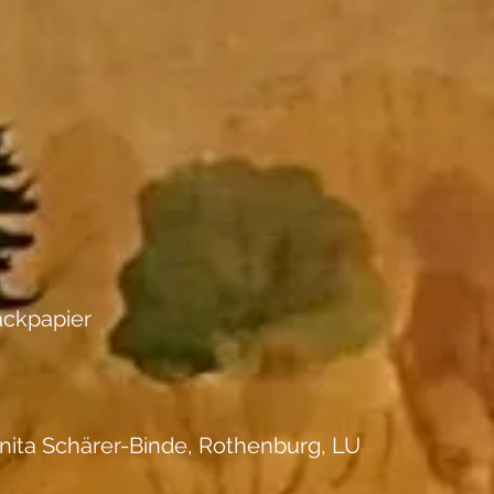
ackpapier
nita Schärer-Binde, Rothenburg, LU