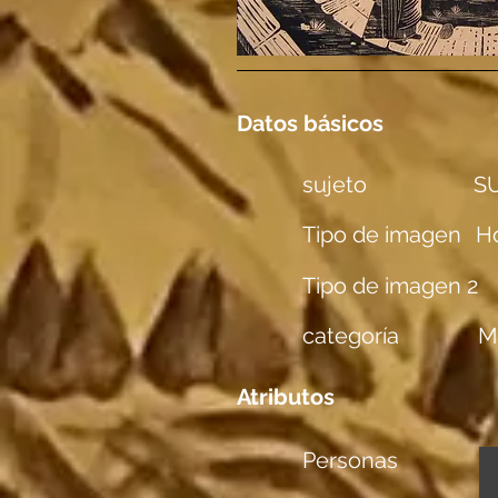
Datos básicos
sujeto
SU
Tipo de imagen
Ho
Tipo de imagen 2
categoría
M
Atributos
Personas