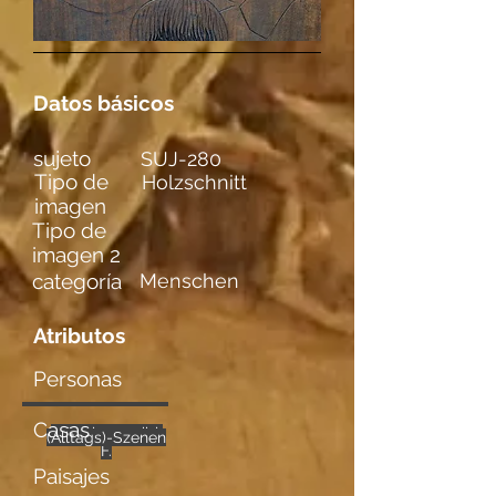
Datos básicos
sujeto
SUJ-280
Tipo de
Holzschnitt
imagen
Tipo de
imagen 2
categoría
Menschen
Atributos
Personas
Casas
männl. u. weibl.
mehrere
Gefühle
(Alltags)-Szenen
F.
Paisajes