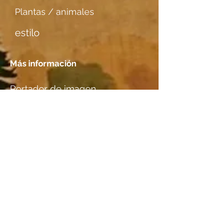
Plantas / animales
estilo
Más información
Portador de imagen
Japanpapier dünn
Tener una cita
Localización
M. Bertram, Basel (Studio)
Especies de madera
Birnbaum
información adicional I