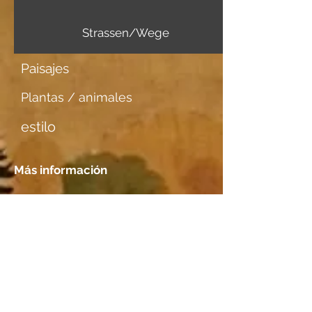
Strassen/Wege
Paisajes
Plantas / animales
estilo
Más información
Portador de imagen
dünner weicher Karton
Tener una cita
Localización