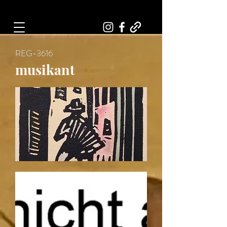
Art, Painter, Artist
REG-3616
musikant