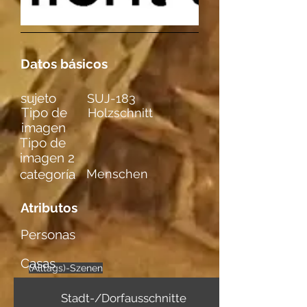
Datos básicos
sujeto
SUJ-183
Tipo de
Holzschnitt
imagen
Tipo de
imagen 2
categoría
Menschen
Atributos
Personas
Casas
(Alltags)-Szenen
männl. Figuren
einzelne
Stadt-/Dorfausschnitte