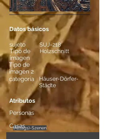
Datos básicos
sujeto
SUJ-218
Tipo de
Holzschnitt
imagen
Tipo de
imagen 2
categoría
Häuser-Dörfer-
Städte
Atributos
Personas
Casas
(Alltags)-Szenen
weibl. Figuren
mehrere