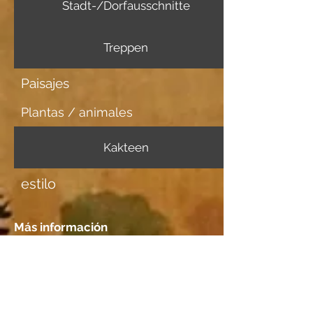
Stadt-/Dorfausschnitte
Treppen
Paisajes
Plantas / animales
Kakteen
estilo
Más información
Portador de imagen
Japanpapier mittel
Tener una cita