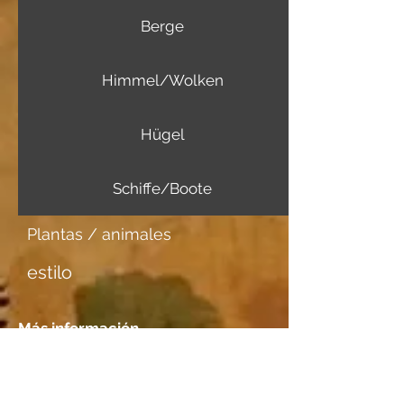
Berge
Himmel/Wolken
Hügel
Schiffe/Boote
Plantas / animales
estilo
Más información
Portador de imagen
Aquarellpapier