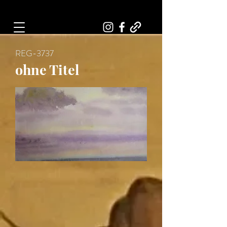
Art, Painter, Artist
REG-3737
ohne Titel