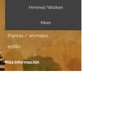
Himmel/Wolken
Meer
Plantas / animales
estilo
Más información
Portador de imagen
Japanpapier dick
Tener una cita
Localización