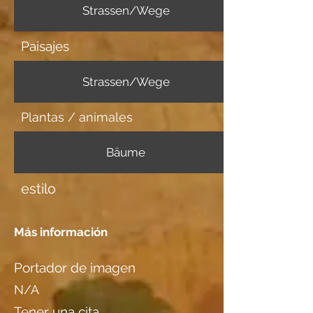
Strassen/Wege
Paisajes
Strassen/Wege
Plantas / animales
Bäume
estilo
Más información
Portador de imagen
N/A
Tener una cita