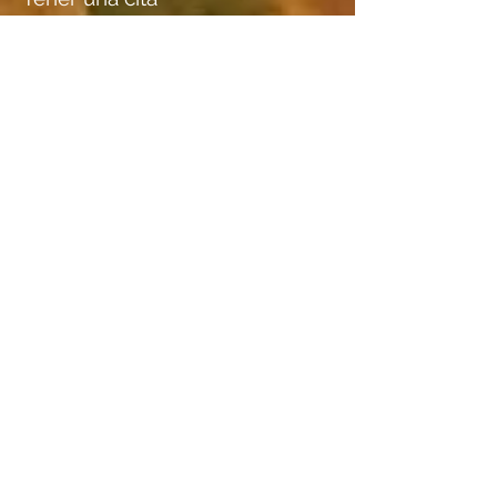
Localización
Stadt St. Gallen, Kunstinventar:
BildNr. 108
Especies de madera
información adicional I
* Titel so auf dem Registerblatt
des Kunstarchivs vermerkt
información adicional II
z. Z. im Kunstarchiv des
Rathauses SG
unscharfes Bild: nochmals
fotographieren!