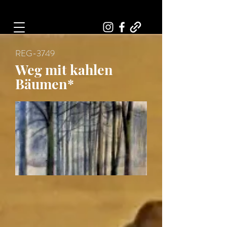
Art, Painter, Artist
REG-3749
Weg mit kahlen
Bäumen*