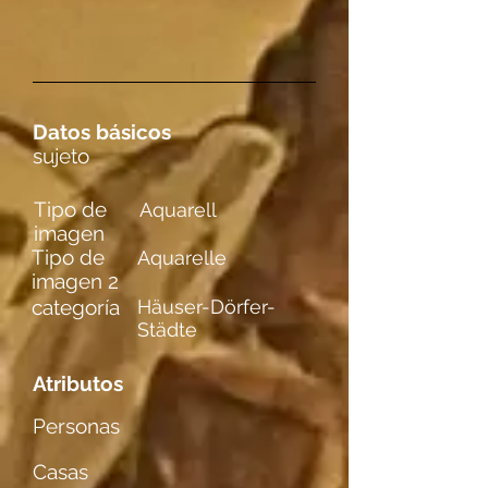
Datos básicos
sujeto
Tipo de
Aquarell
imagen
Tipo de
Aquarelle
imagen 2
categoría
Häuser-Dörfer-
Städte
Atributos
Personas
Casas