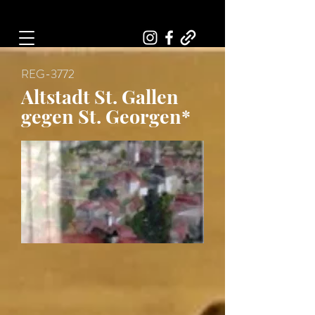
Art, Painter, Artist
REG-3772
Altstadt St. Gallen
gegen St. Georgen*