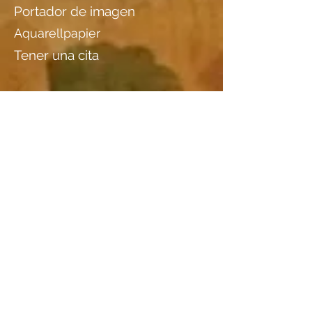
Portador de imagen
Aquarellpapier
Tener una cita
Localización
Kanton St. Gallen Standort im
Kunstinventar
Especies de madera
información adicional I
* Titel so auf dem Registerblatt
des Kunstarchivs vermerkt
información adicional II
z. Z. ausgeliehen: AHV-
Zweigstelle/Merkurstrasse
Merkurstrasse 4 235 (Huser