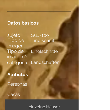
Datos básicos
sujeto
SUJ-100
Tipo de
Linolschnitt
imagen
Tipo de
Linolschnitte
imagen 2
categoría
Landschaften
Atributos
Personas
Casas
einzelne Häuser