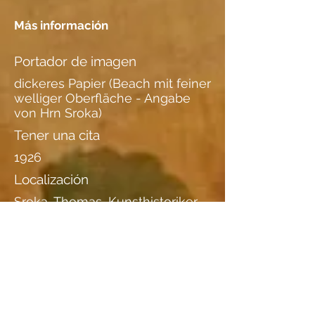
Más información
Portador de imagen
dickeres Papier (Beach mit feiner
welliger Oberfläche - Angabe
von Hrn Sroka)
Tener una cita
1926
Localización
Sroka, Thomas, Kunsthistoriker
Vögelinsegg 6, 9042
Speicher/AR
071 340 06 69
,
0793564532
Especies de madera
información adicional I