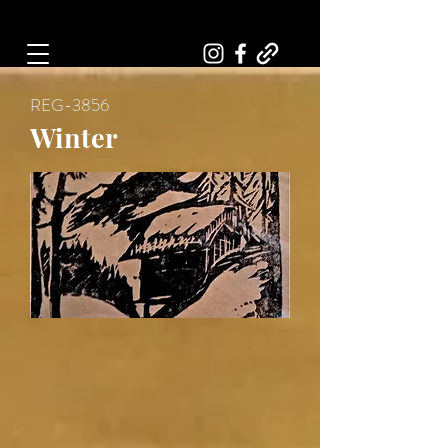
Art, Painter, Artist
REG-3856
Winter