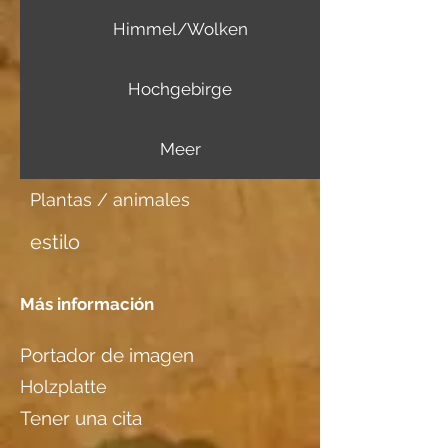
Himmel/Wolken
Hochgebirge
Meer
Plantas / animales
estilo
Más información
Portador de imagen
Holzplatte
Tener una cita