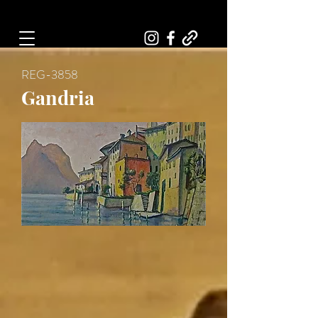
Art, Painter, Artist
REG-3858
Gandria