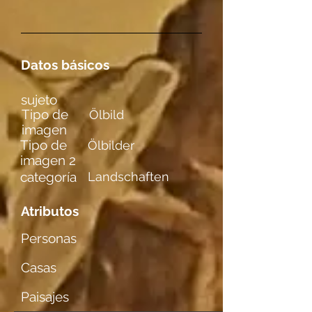
Datos básicos
sujeto
Tipo de
Ölbild
imagen
Tipo de
Ölbilder
imagen 2
categoría
Landschaften
Atributos
Personas
Casas
Paisajes