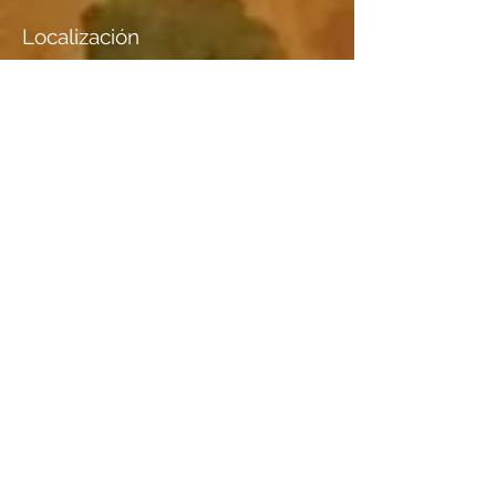
Localización
M. Bertram, Allschwil
Especies de madera
información adicional I
información adicional II
— Berg links: Monte San
Salvadore
— Das Bild ist ein Genschenk
von Ernst und Rosmarie
Brülisauer, Solitüdenstr. 35, St.
Gallen, die beide Willy Thaler
kannten. Das Bild gab Willy
Thaler dem Vater von Ernst B.,
der Coiffeur war, für die