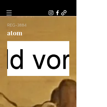
Art, Painter, Artist
REG-3884
atom