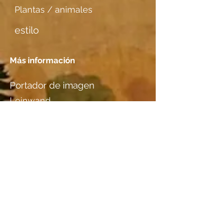
Plantas / animales
estilo
Más información
Portador de imagen
Leinwand
Tener una cita
Localización
Nicole & Rolf Rothen-Ritz,
Furkastr. 64, 3904 Naters, VS
Especies de madera
información adicional I