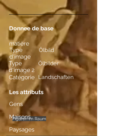
Donnee de base
matière
Type
Ölbild
d'image
Type
Ölbilder
d'image 2
Catégorie
Landschaften
Les attributs
Gens
Maisons
Figuren im Raum
einzelne
Paysages