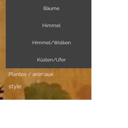
Bäume
Himmel
Himmel/Wolken
Küsten/Ufer
Plantes / animaux
style
Informations complémentaires
Support d'image
Malkarton