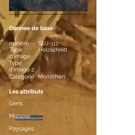
Donnee de base
matière
SUJ-112
Type
Holzschnitt
d'image
Type
d'image 2
Catégorie
Menschen
Les attributs
Gens
Maisons
weibl. Figuren
einzelne
Akte
Paysages