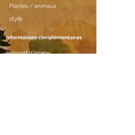
Plantes / animaux
style
Informations complémentaires
Support d'image
Japanpapier dünn
Rencontre
Emplacement
M. Bertram, Basel (Studio)
Essences de bois
Birnbaum
informations complémentaires I