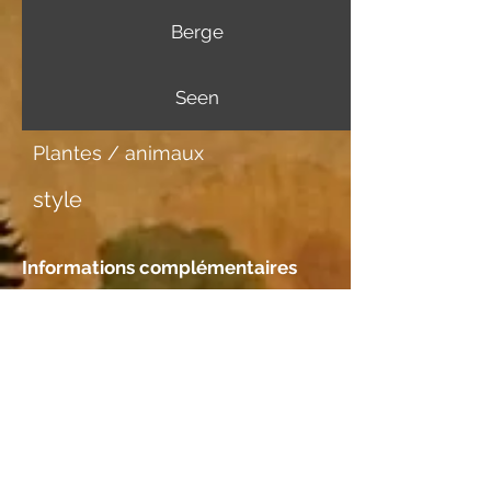
Berge
Seen
Plantes / animaux
style
Informations complémentaires
Support d'image
Aquarellpapier
Rencontre
Emplacement