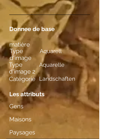
Donnee de base
matière
Type
Aquarell
d'image
Type
Aquarelle
d'image 2
Catégorie
Landschaften
Les attributs
Gens
Maisons
Paysages