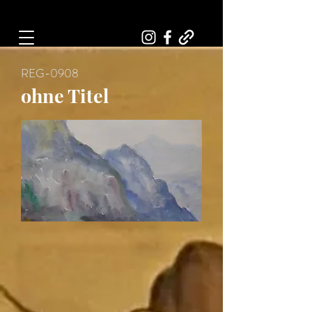
Art, Painter, Artist
REG-0908
ohne Titel