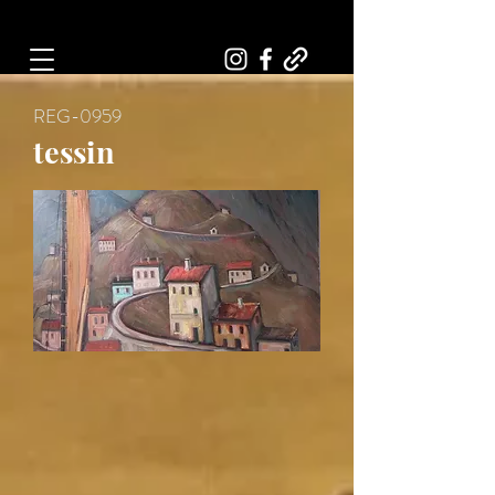
Art, Painter, Artist
REG-0959
tessin