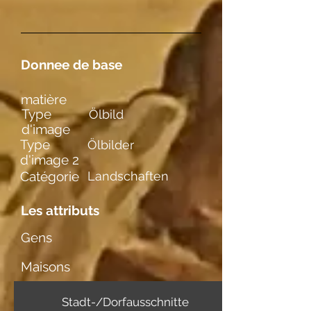
Donnee de base
matière
Type
Ölbild
d'image
Type
Ölbilder
d'image 2
Catégorie
Landschaften
Les attributs
Gens
Maisons
Stadt-/Dorfausschnitte