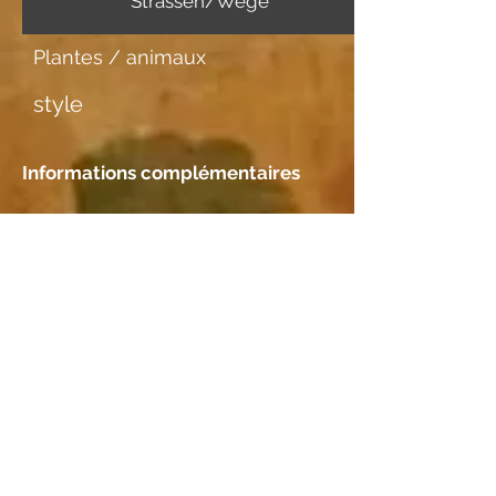
Strassen/Wege
Plantes / animaux
style
Informations complémentaires
Support d'image
Leinwand
Rencontre
Emplacement
E. & W. Gruber-Thaler, Davos, GR
Essences de bois