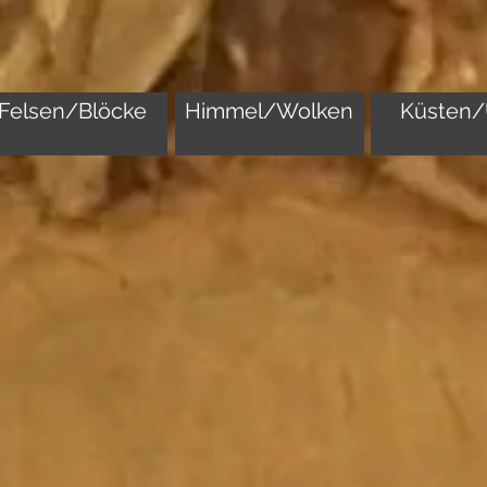
Felsen/Blöcke
Himmel/Wolken
Küsten/