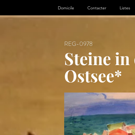
ter, Artist
Domicile
Contacter
Listes
REG-0978
Steine in
Ostsee*