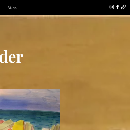
Vues
 der