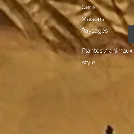
Gens
Maisons
Paysages
Plantes / animaux
style