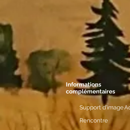
Informations
complémentaires
Support d'image
Aq
Rencontre