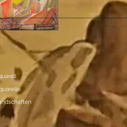
uarell
quarelle
andschaften