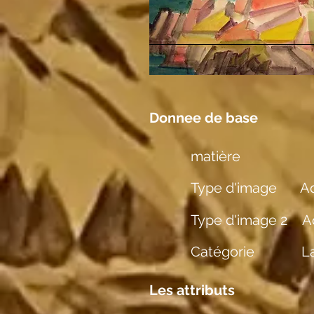
Donnee de base
matière
Type d'image
Aq
Type d'image 2
A
Catégorie
L
Les attributs