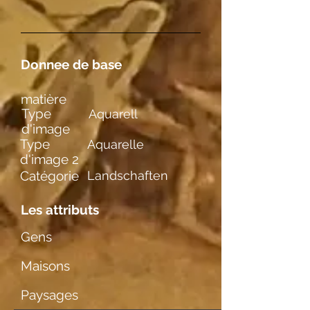
Donnee de base
matière
Type
Aquarell
d'image
Type
Aquarelle
d'image 2
Catégorie
Landschaften
Les attributs
Gens
Maisons
Paysages