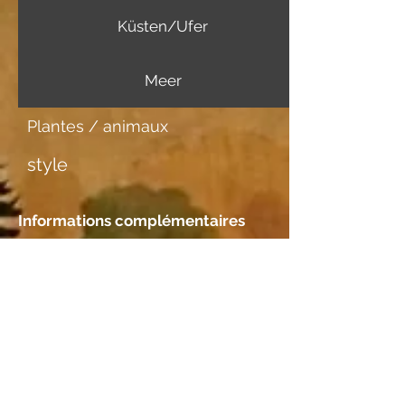
Küsten/Ufer
Meer
Plantes / animaux
style
Informations complémentaires
Support d'image
Japanpapier dick
Rencontre
Emplacement