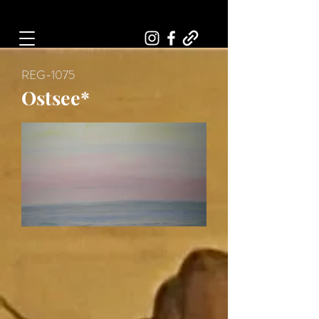
Art, Painter, Artist
REG-1075
Ostsee*