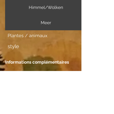
Himmel/Wolken
Meer
Plantes / animaux
style
Informations complémentaires
Support d'image
Aquarellpapier Fabriano
Rencontre
Emplacement