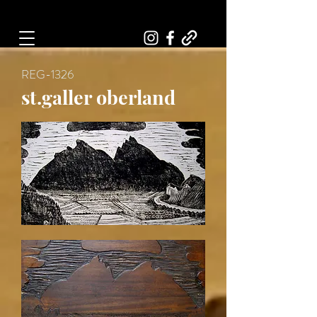
Art, Painter, Artist
REG-1326
st.galler oberland