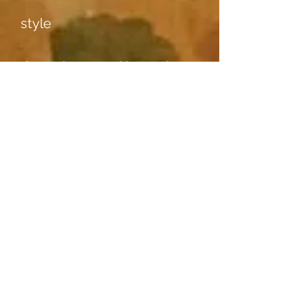
style
Informations complémentaires
Support d'image
Japanpapier mittel
Rencontre
Emplacement
M. Bertram, Basel (Studio)
Essences de bois
informations complémentaires I
— Initialen "W. T." im Holzstock