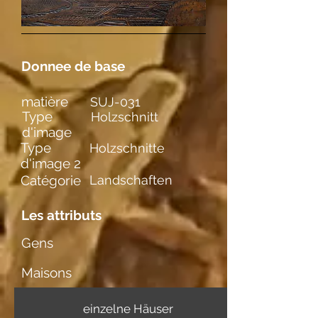
Donnee de base
matière
SUJ-031
Type
Holzschnitt
d'image
Type
Holzschnitte
d'image 2
Catégorie
Landschaften
Les attributs
Gens
Maisons
einzelne Häuser