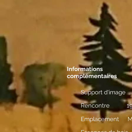
Informations
complémentaires
Support d'image
Rencontre
1
Emplacement
M