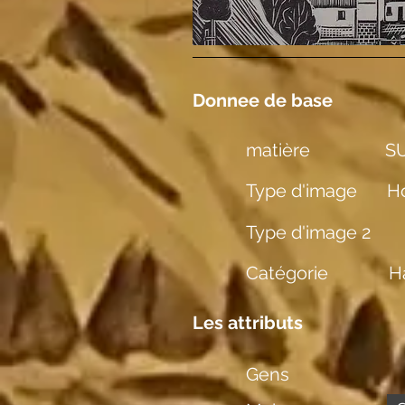
Donnee de base
matière
SU
Type d'image
Ho
Type d'image 2
Catégorie
H
Les attributs
Gens