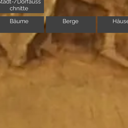
Stadt-/Dorfauss
chnitte
Bäume
Berge
Häus