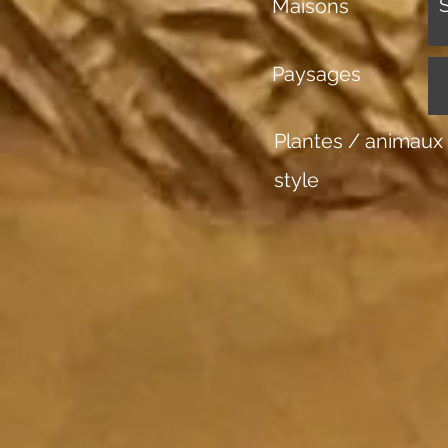
Maisons
Paysages
Plantes / animaux
style