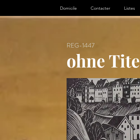
ter, Artist
Domicile
Contacter
Listes
REG-1447
ohne Tite