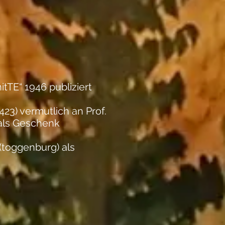
tTE“ 1946 publiziert
423) vermutlich an Prof.
als Geschenk
g(toggenburg) als