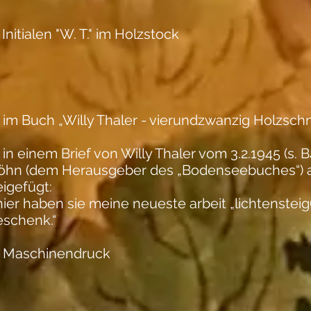
Initialen "W. T." im Holzstock
im Buch „Willy Thaler - vierundzwanzig Holzschni
in einem Brief von Willy Thaler vom 3.2.1945 (s. B
öhn (dem Herausgeber des „Bodenseebuches“) 
igefügt:
hier haben sie meine neueste arbeit „lichtenstei
eschenk.“
 Maschinendruck