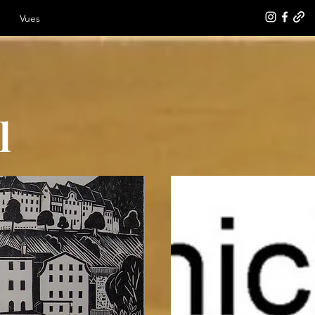
Vues
l