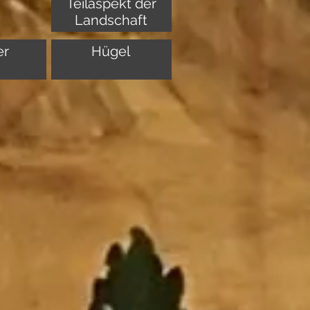
Teilaspekt der
Landschaft
er
Hügel