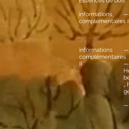
Essences de bois
informations
— 
complémentaires I
informations
— 
complémentaires
II
— 
H
be
„ 
g
—