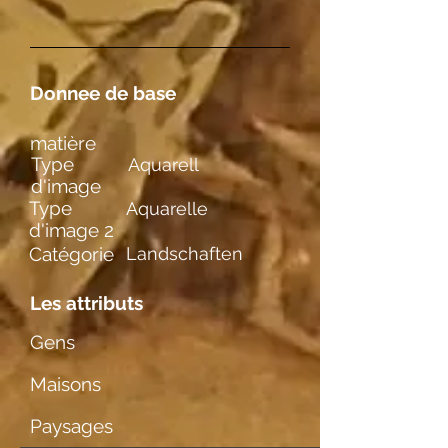
Donnee de base
matière
Type
Aquarell
d'image
Type
Aquarelle
d'image 2
Catégorie
Landschaften
Les attributs
Gens
Maisons
Paysages