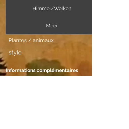
Himmel/Wolken
Meer
Plantes / animaux
style
Informations complémentaires
Support d'image
Japanpapier mittel
Rencontre
Emplacement