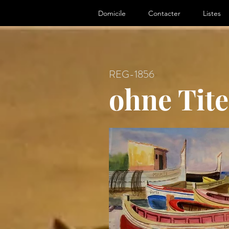
ter, Artist
Domicile
Contacter
Listes
REG-1856
ohne Tite