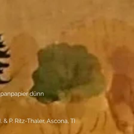
apanpapier dünn
. & P. Ritz-Thaler, Ascona, TI