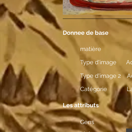
Donnee de base
matière
Type d'image
Aq
Type d'image 2
A
Catégorie
L
Les attributs
Gens