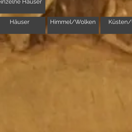
einzelne Häuser
Häuser
Himmel/Wolken
Küsten/