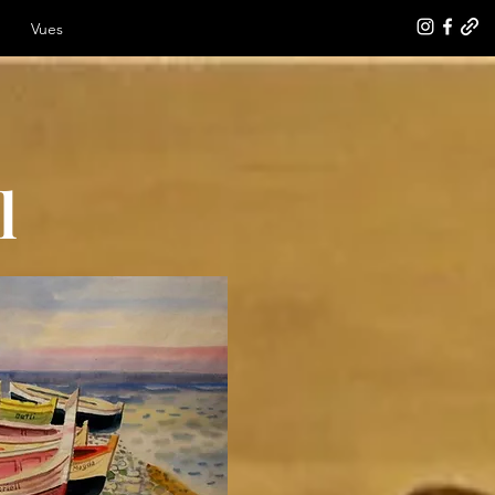
Vues
l