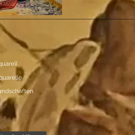
uarell
quarelle
andschaften