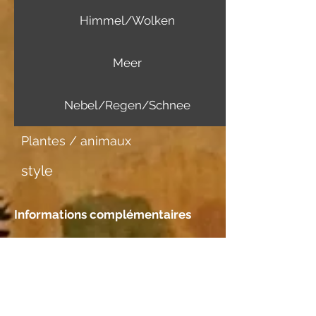
Himmel/Wolken
Meer
Nebel/Regen/Schnee
Plantes / animaux
style
Informations complémentaires
Support d'image
Japanpapier mittel
Rencontre