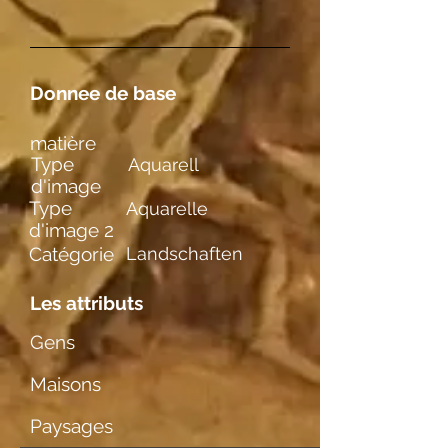
Donnee de base
matière
Type
Aquarell
d'image
Type
Aquarelle
d'image 2
Catégorie
Landschaften
Les attributs
Gens
Maisons
Paysages