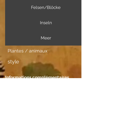
Felsen/Blöcke
Inseln
Meer
Plantes / animaux
style
Informations complémentaires
Support d'image
Aquarellpapier Fabriano
Rencontre