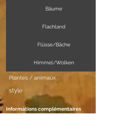
Bäume
Flachland
Flüsse/Bäche
Himmel/Wolken
Plantes / animaux
style
Informations complémentaires
Support d'image
Japanpapier dick