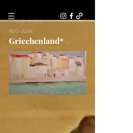
Art, Painter, Artist
REG-2244
Griechenland*