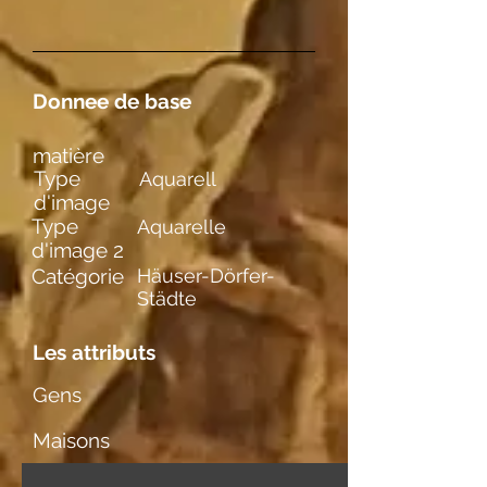
Donnee de base
matière
Type
Aquarell
d'image
Type
Aquarelle
d'image 2
Catégorie
Häuser-Dörfer-
Städte
Les attributs
Gens
Maisons