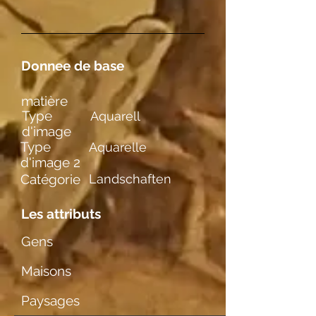
Donnee de base
matière
Type
Aquarell
d'image
Type
Aquarelle
d'image 2
Catégorie
Landschaften
Les attributs
Gens
Maisons
Paysages