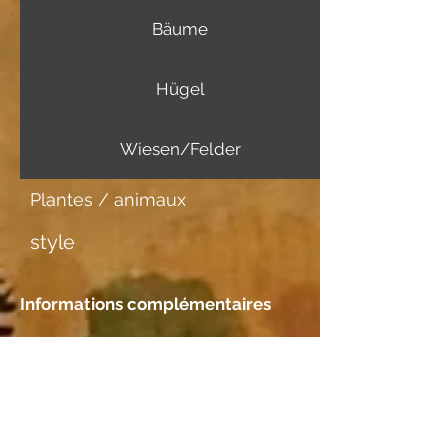
Bäume
Hügel
Wiesen/Felder
Plantes / animaux
style
Informations complémentaires
Support d'image
Aquarellpapier
Rencontre