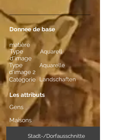
Donnee de base
matière
Type
Aquarell
d'image
Type
Aquarelle
d'image 2
Catégorie
Landschaften
Les attributs
Gens
Maisons
Stadt-/Dorfausschnitte