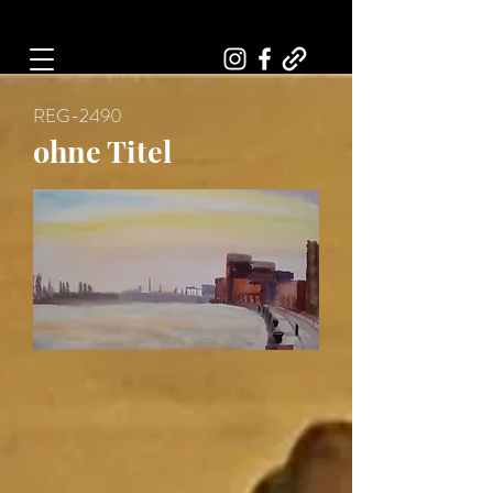
Art, Painter, Artist
REG-2490
ohne Titel