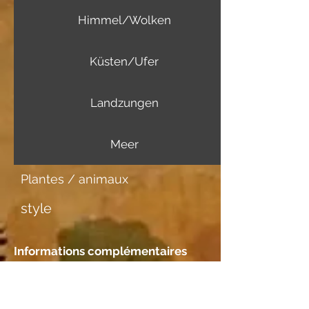
Himmel/Wolken
Küsten/Ufer
Landzungen
Meer
Plantes / animaux
style
Informations complémentaires
Support d'image
Aquarellpapier