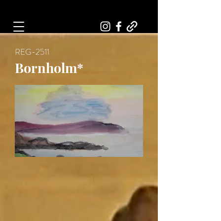
Art, Painter, Artist
REG-2511
Bornholm*