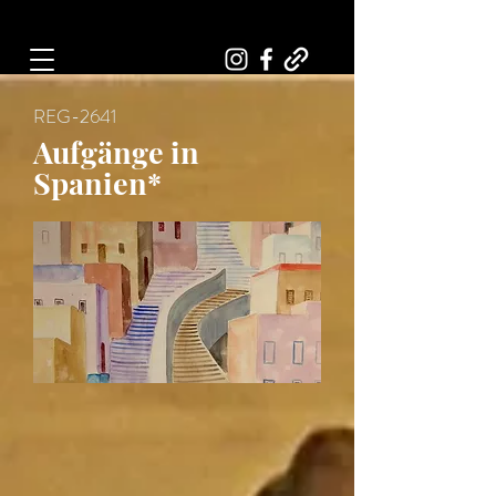
Art, Painter, Artist
REG-2641
Aufgänge in
Spanien*