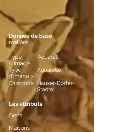
Donnee de base
matière
Type
Aquarell
d'image
Type
Aquarelle
d'image 2
Catégorie
Häuser-Dörfer-
Städte
Les attributs
Gens
Maisons