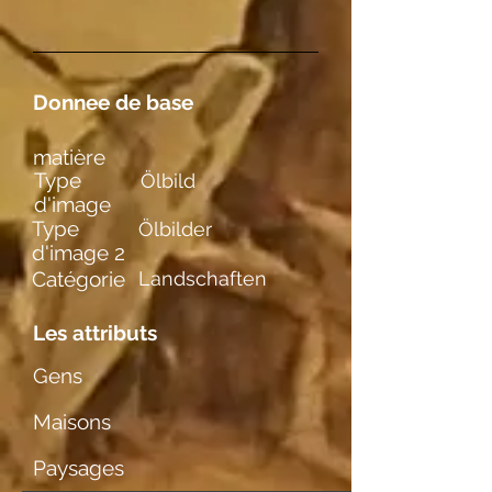
Donnee de base
matière
Type
Ölbild
d'image
Type
Ölbilder
d'image 2
Catégorie
Landschaften
Les attributs
Gens
Maisons
Paysages