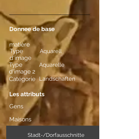
Donnee de base
matière
Type
Aquarell
d'image
Type
Aquarelle
d'image 2
Catégorie
Landschaften
Les attributs
Gens
Maisons
Stadt-/Dorfausschnitte