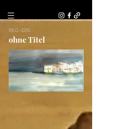
Art, Painter, Artist
REG-3210
ohne Titel