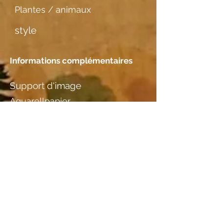
Plantes / animaux
style
Informations complémentaires
Support d'image
Aquarellpapier
Rencontre
Emplacement
Helen Bischofberger-Wieland,
Ober Bendlehn 28, 9042 St.
Gallen
Essences de bois